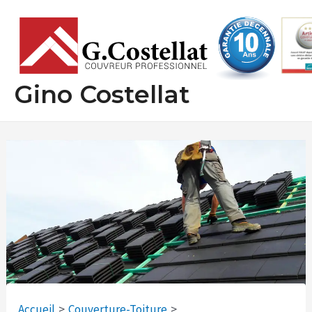
Aller
Navigation
au
des
contenu
articles
Gino Costellat
Accueil
Couverture-Toiture