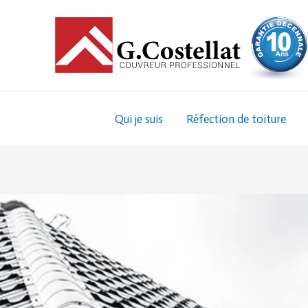
Aller
Navigation
au
des
contenu
articles
Qui je suis
Réfection de toiture